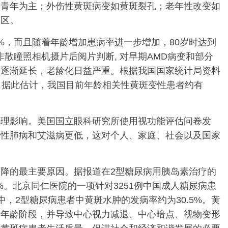
中青年为主；外伤性黄斑病变如黄斑裂孔；老年性改变如
斑区。
5%，而且随着年龄增加患病率进一步增加，80岁时达到
用非散瞳照相机摄片后阅片判断, 对早期AMD病变和部分
命逐渐延长，老龄化日益严重。根据我国国家统计局资料
翻一翻。据此估计，我国目前年龄相关性黄斑变性患者约有
理影响。美国国立眼科研究所使用视功能评估问卷发
塞性肺病和艾滋病更低，这对个人、家庭、社会以及国家
降的最主要原因。据报道在2型糖尿病用胰岛素治疗的
1%。北京同仁医院的一项针对3251例中国成人糖尿病患
中，2型糖尿病患者中黄斑水肿的发病率约为30.5%。黄
个年龄阶段，并导致中心视力减退、中心暗点、视物变形