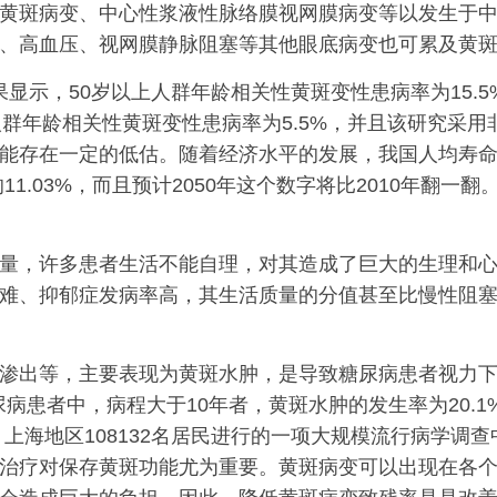
黄斑病变、中心性浆液性脉络膜视网膜病变等以发生于
、高血压、视网膜静脉阻塞等其他眼底病变也可累及黄
显示，50岁以上人群年龄相关性黄斑变性患病率为15.
以上人群年龄相关性黄斑变性患病率为5.5%，并且该研究采
能存在一定的低估。随着经济水平的发展，我国人均寿
口的11.03%，而且预计2050年这个数字将比2010年
，许多患者生活不能自理，对其造成了巨大的生理和心
难、抑郁症发病率高，其生活质量的分值甚至比慢性阻
出等，主要表现为黄斑水肿，是导致糖尿病患者视力下
尿病患者中，病程大于10年者，黄斑水肿的发生率为20.
上海地区108132名居民进行的一项大规模流行病学调查
治疗对保存黄斑功能尤为重要。黄斑病变可以出现在各